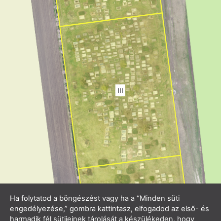
Ha folytatod a böngészést vagy ha a “Minden süti
engedélyezése,” gombra kattintasz, elfogadod az első- és
harmadik fél sütijeinek tárolását a készülékeden, hogy